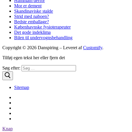
Hammam derfor
Mor er dement
Skandinaviske stalde
Strid med naboen?
Bedste emballage?
Københavnske fysioterapeuter
Det gode indeklima
Bilen til undervognsbehandling
Copyright © 2026 Danspiring – Leveret af
Customify
.
Tilføj egen tekst her eller fjern det
Søg efter:
Sitemap
Knap