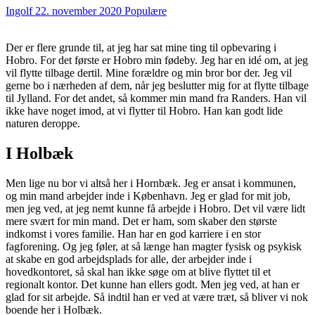
Ingolf
22. november 2020
Populære
Der er flere grunde til, at jeg har sat mine ting til opbevaring i
Hobro. For det første er Hobro min fødeby. Jeg har en idé om, at jeg
vil flytte tilbage dertil. Mine forældre og min bror bor der. Jeg vil
gerne bo i nærheden af dem, når jeg beslutter mig for at flytte tilbage
til Jylland. For det andet, så kommer min mand fra Randers. Han vil
ikke have noget imod, at vi flytter til Hobro. Han kan godt lide
naturen deroppe.
I Holbæk
Men lige nu bor vi altså her i Hornbæk. Jeg er ansat i kommunen,
og min mand arbejder inde i København. Jeg er glad for mit job,
men jeg ved, at jeg nemt kunne få arbejde i Hobro. Det vil være lidt
mere svært for min mand. Det er ham, som skaber den største
indkomst i vores familie. Han har en god karriere i en stor
fagforening. Og jeg føler, at så længe han magter fysisk og psykisk
at skabe en god arbejdsplads for alle, der arbejder inde i
hovedkontoret, så skal han ikke søge om at blive flyttet til et
regionalt kontor. Det kunne han ellers godt. Men jeg ved, at han er
glad for sit arbejde. Så indtil han er ved at være træt, så bliver vi nok
boende her i Holbæk.