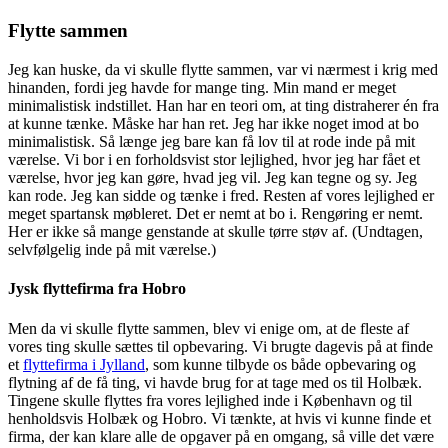
Flytte sammen
Jeg kan huske, da vi skulle flytte sammen, var vi nærmest i krig med
hinanden, fordi jeg havde for mange ting. Min mand er meget
minimalistisk indstillet. Han har en teori om, at ting distraherer én fra
at kunne tænke. Måske har han ret. Jeg har ikke noget imod at bo
minimalistisk. Så længe jeg bare kan få lov til at rode inde på mit
værelse. Vi bor i en forholdsvist stor lejlighed, hvor jeg har fået et
værelse, hvor jeg kan gøre, hvad jeg vil. Jeg kan tegne og sy. Jeg
kan rode. Jeg kan sidde og tænke i fred. Resten af vores lejlighed er
meget spartansk møbleret. Det er nemt at bo i. Rengøring er nemt.
Her er ikke så mange genstande at skulle tørre støv af. (Undtagen,
selvfølgelig inde på mit værelse.)
Jysk flyttefirma fra Hobro
Men da vi skulle flytte sammen, blev vi enige om, at de fleste af
vores ting skulle sættes til opbevaring. Vi brugte dagevis på at finde
et
flyttefirma i Jylland
, som kunne tilbyde os både opbevaring og
flytning af de få ting, vi havde brug for at tage med os til Holbæk.
Tingene skulle flyttes fra vores lejlighed inde i København og til
henholdsvis Holbæk og Hobro. Vi tænkte, at hvis vi kunne finde et
firma, der kan klare alle de opgaver på en omgang, så ville det være