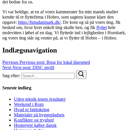
det bedste for os.
Vi var heldige, at en af vores kammerater fra min mands studier
kendte til et flyttefirma i Hobro, som sagtens kunne klare den
opgave:
https://hmsdanmark.dk/
. De kom og så på vores ting, fik
besked om, hvor hver enkelt ting skulle hen, og fik
flyttet
hele
molevitten i løbet af en dag. Vi flyttede ind i lejligheden i Hornbæk,
og vores ting står og venter på, at vi flytter til Hobro – i Hobro.
Indlægsnavigation
Previous
Previous post:
Brug for lokal låsesmed
Next
Next post:
DISC profil
Søg efter:
Seneste indlæg
Uden teknik ingen resultater
Weekend i Rom
Hvad er faldsikring
Materialer på byggepladsen
Konflikter og tryghed
Hesteejere køber dansk