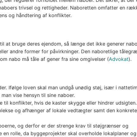
naboers trivsel og rettigheder. Naboretten omfatter en ræk
ns og håndtering af konflikter.
 til at bruge deres ejendom, så længe det ikke generer nab
eller andre former for påvirkninger. Den naboretlige tålegr
om nabo må tåle af gener fra sine omgivelser​
(
Advokat
)
​.
eder. Ifølge loven skal man undgå unødig støj, især i natteti
man vise hensyn til sine naboer.
 til konflikter, hvis de kaster skygge eller hindrer udsigten.
lekse og afhænger af lokale vedtægter samt den konkrete
oerne, og derfor er der strenge krav til støjgrænser og
e en rolle, da byggeprojekter skal overholde lokalplaner og