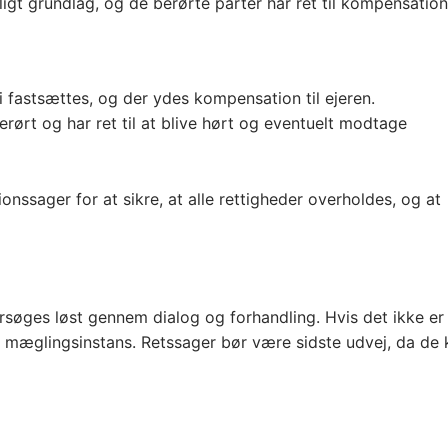
ligt grundlag, og de berørte parter har ret til kompensation​
fastsættes, og der ydes kompensation til ejeren.
rørt og har ret til at blive hørt og eventuelt modtage
ssager for at sikre, at alle rettigheder overholdes, og at
rsøges løst gennem dialog og forhandling. Hvis det ikke er
r mæglingsinstans. Retssager bør være sidste udvej, da de 