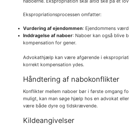
naboerne. Ekspropriation skal altid ske på et lov
Ekspropriationsprocessen omfatter:
Vurdering af ejendommen
: Ejendommens værdi 
Inddragelse af naboer
: Naboer kan også blive be
kompensation for gener.
Advokathjælp kan være afgørende i ekspropriation
korrekt kompensation ydes​.
Håndtering af nabokonflikter
Konflikter mellem naboer bør i første omgang fo
muligt, kan man søge hjælp hos en advokat elle
være både dyre og tidskrævende.
Kildeangivelser