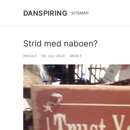
Spring
til
DANSPIRING
SITEMAP
indhold
Strid med naboen?
INGOLF
28. JULI 2024
ANDET