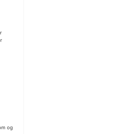
r
r
dom og