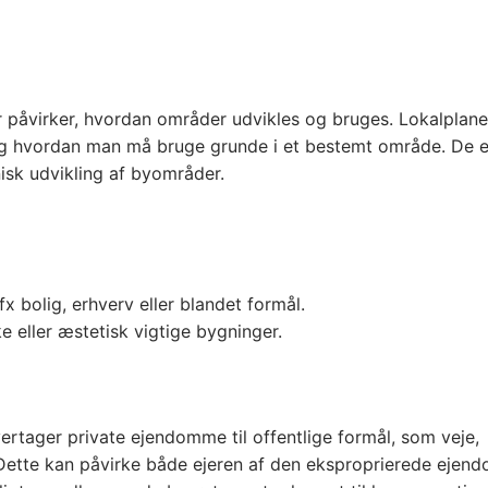
der påvirker, hvordan områder udvikles og bruges. Lokalplane
g hvordan man må bruge grunde i et bestemt område. De e
sk udvikling af byområder​.
 bolig, erhverv eller blandet formål.
ke eller æstetisk vigtige bygninger.
ertager private ejendomme til offentlige formål, som veje,
r. Dette kan påvirke både ejeren af den eksproprierede ejen