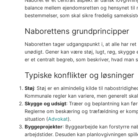
balance mellem ejendomsretten og hensynet til 
bestemmelser, som skal sikre fredelig sameksiste
Naborettens grundprincipper
Naboretten tager udgangspunkt i, at alle har ret
unødigt. Gener kan være støj, lugt, røg, skygge 
er et centralt begreb, som beskriver, hvad man s
Typiske konflikter og løsninger
Støj
: Støj er en almindelig kilde til nabostridigh
Kommunale regler kan variere, men generelt skal 
Skygge og udsigt
: Træer og beplantning kan føre
Reglerne om beskæring og træfældning er komp
situation​
(
Advokat
)
​.
Byggeprojekter
: Byggearbejde kan forstyrre nab
arbejdstider. Desuden kan planlovgivningen spill