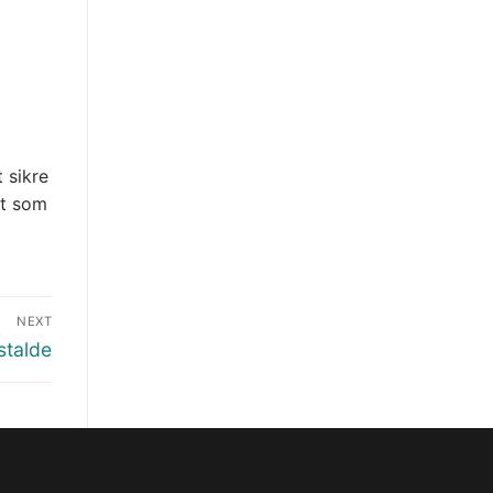
 sikre
gt som
NEXT
stalde