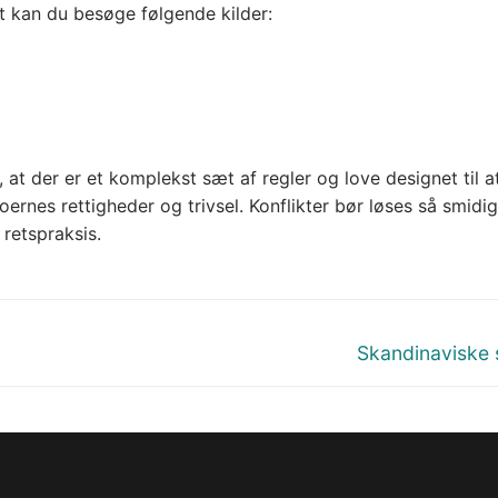
t kan du besøge følgende kilder:
t der er et komplekst sæt af regler og love designet til at
ernes rettigheder og trivsel. Konflikter bør løses så smidi
retspraksis.
Next
Skandinaviske 
post: