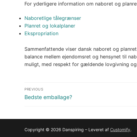
For yderligere information om naboret og planre
Naboretlige tålegrænser
Planret og lokalplaner
Ekspropriation
Sammenfattende viser dansk naboret og planret, a
balance mellem ejendomsret og hensynet til nabo
muligt, med respekt for gældende lovgivning og 
Indlægsnavigation
PREVIOUS
Previous
Bedste emballage?
post:
Copyright © 2026 Danspiring – Leveret af
Customify
.