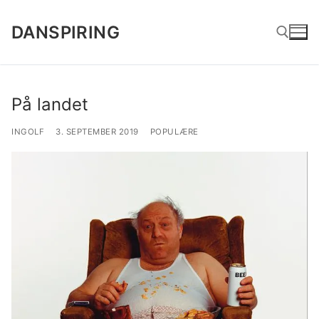
Spring
til
DANSPIRING
indhold
Søg efter:
På landet
INGOLF
3. SEPTEMBER 2019
POPULÆRE