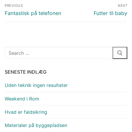
Indlægsnavigation
PREVIOUS
NEXT
Previous
Next
Fantastisk på telefonen
Futter til baby
post:
post:
Søg
efter:
SENESTE INDLÆG
Uden teknik ingen resultater
Weekend i Rom
Hvad er faldsikring
Materialer på byggepladsen