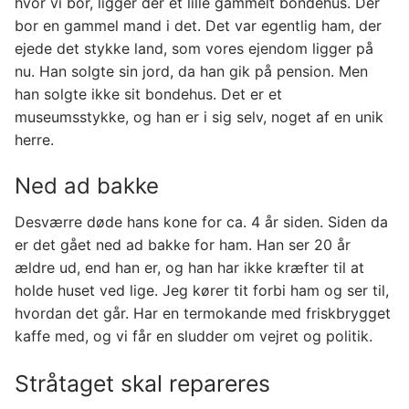
hvor vi bor, ligger der et lille gammelt bondehus. Der
bor en gammel mand i det. Det var egentlig ham, der
ejede det stykke land, som vores ejendom ligger på
nu. Han solgte sin jord, da han gik på pension. Men
han solgte ikke sit bondehus. Det er et
museumsstykke, og han er i sig selv, noget af en unik
herre.
Ned ad bakke
Desværre døde hans kone for ca. 4 år siden. Siden da
er det gået ned ad bakke for ham. Han ser 20 år
ældre ud, end han er, og han har ikke kræfter til at
holde huset ved lige. Jeg kører tit forbi ham og ser til,
hvordan det går. Har en termokande med friskbrygget
kaffe med, og vi får en sludder om vejret og politik.
Stråtaget skal repareres