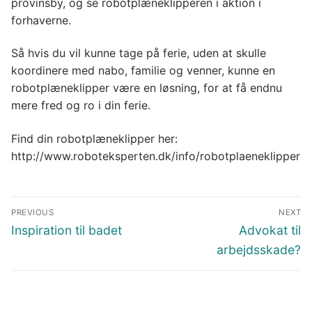
provinsby, og se robotplæneklipperen i aktion i
forhaverne.
Så hvis du vil kunne tage på ferie, uden at skulle
koordinere med nabo, familie og venner, kunne en
robotplæneklipper være en løsning, for at få endnu
mere fred og ro i din ferie.
Find din robotplæneklipper her:
http://www.roboteksperten.dk/info/robotplaeneklipper
Indlægsnavigation
PREVIOUS
NEXT
Previous
Next
Inspiration til badet
Advokat til
post:
post:
arbejdsskade?