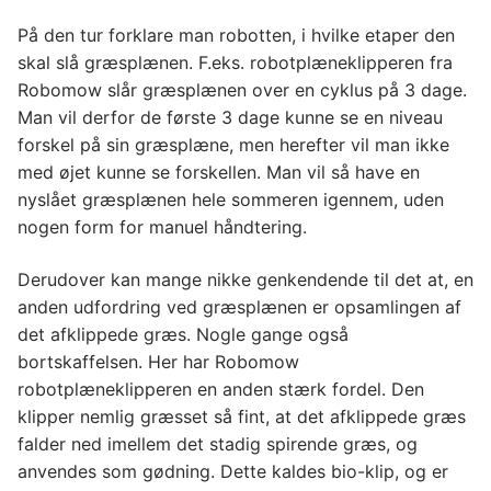
På den tur forklare man robotten, i hvilke etaper den
skal slå græsplænen. F.eks. robotplæneklipperen fra
Robomow slår græsplænen over en cyklus på 3 dage.
Man vil derfor de første 3 dage kunne se en niveau
forskel på sin græsplæne, men herefter vil man ikke
med øjet kunne se forskellen. Man vil så have en
nyslået græsplænen hele sommeren igennem, uden
nogen form for manuel håndtering.
Derudover kan mange nikke genkendende til det at, en
anden udfordring ved græsplænen er opsamlingen af
det afklippede græs. Nogle gange også
bortskaffelsen. Her har Robomow
robotplæneklipperen en anden stærk fordel. Den
klipper nemlig græsset så fint, at det afklippede græs
falder ned imellem det stadig spirende græs, og
anvendes som gødning. Dette kaldes bio-klip, og er