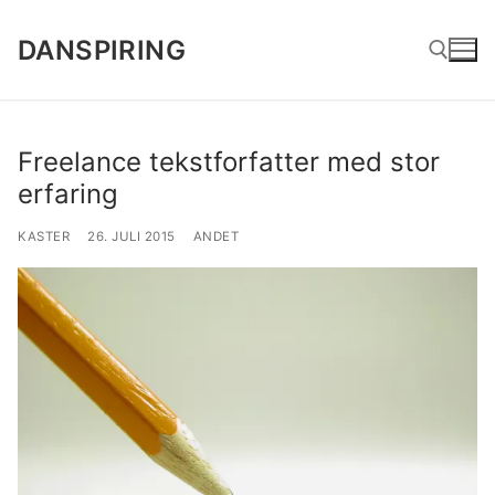
Spring
til
DANSPIRING
indhold
Søg efter:
Freelance tekstforfatter med stor
erfaring
KASTER
26. JULI 2015
ANDET