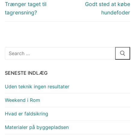
Previous
Next
Trænger taget til
Godt sted at købe
post:
post:
tagrensning?
hundefoder
Søg
efter:
SENESTE INDLÆG
Uden teknik ingen resultater
Weekend i Rom
Hvad er faldsikring
Materialer på byggepladsen